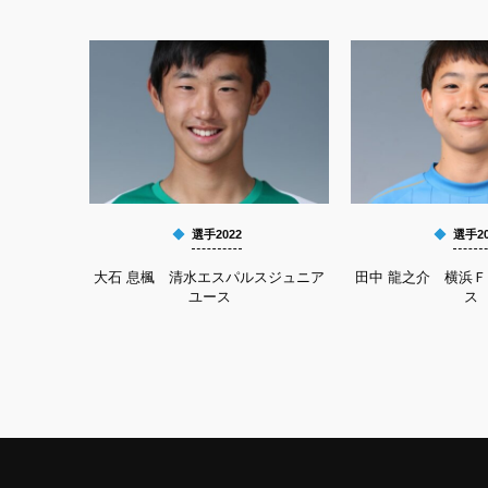
選手2022
選手20
大石 息楓 清水エスパルスジュニア
田中 龍之介 横浜
ユース
ス