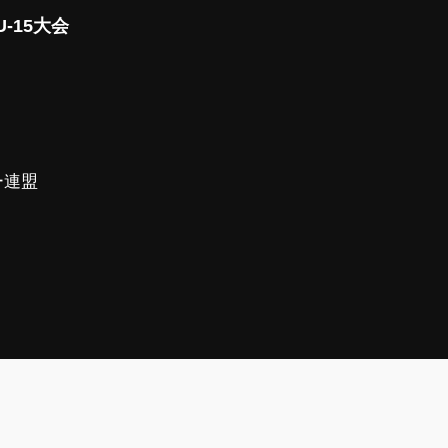
-15大会
ー連盟
員会