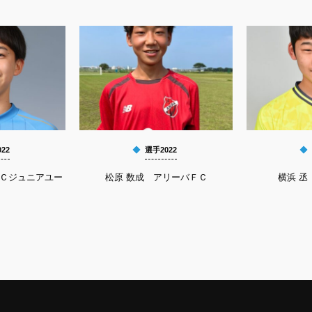
22
選手2022
ＦＣジュニアユー
松原 数成 アリーバＦＣ
横浜 丞 