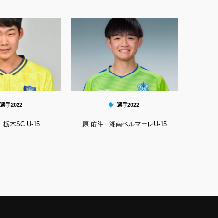
選手2022
選手2022
栃木SC U-15
原 佑斗 湘南ベルマーレU-15
神田 龍