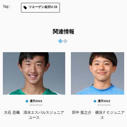
ツエーゲン金沢U-15
関連情報
選手2022
選手2022
大石 息楓 清水エスパルスジュニア
田中 龍之介 横浜ＦＣジュニア
ユース
ス