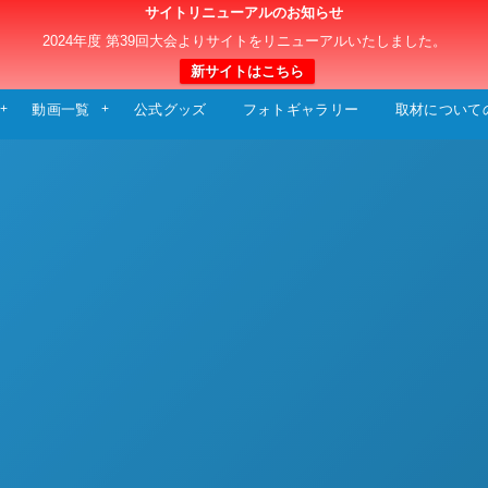
サイトリニューアルのお知らせ
日本クラブユースサッカー選手権（U-15）大
2024年度 第39回大会よりサイトをリニューアルいたしました。
新サイトはこちら
動画一覧
公式グッズ
フォトギャラリー
取材について