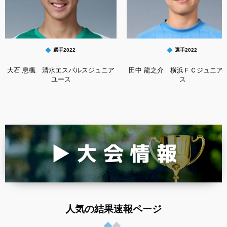
選手2022
選手2022
大石 息楓 清水エスパルスジュニア
田中 龍之介 横浜ＦＣジュニア
ユース
ス
人気の結果速報ページ