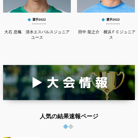
選手2022
選手2022
大石 息楓 清水エスパルスジュニア
田中 龍之介 横浜ＦＣジュニア
ユース
ス
人気の結果速報ページ