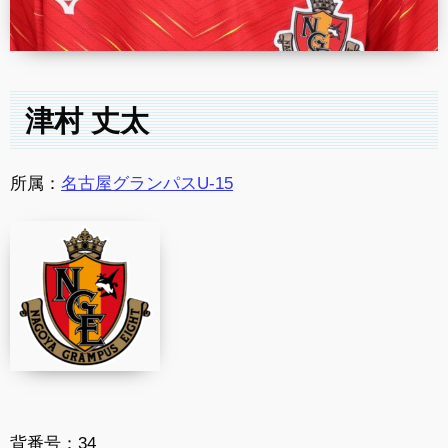
津村 丈太
所属：
名古屋グランパスU-15
背番号：34