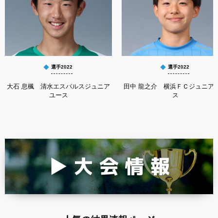
選手2022
選手2022
大石 息楓 清水エスパルスジュニア
田中 龍之介 横浜ＦＣジュニア
ユース
ス