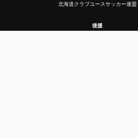
北海道クラブユースサッカー連盟
後援
スポーツ庁、帯広市、帯広市教育委
中札内村、中札内村教育委員会、幕
幕別町教育委員会、音更町、音更町教育
公益社団法人日本プロサッカーリーグ、毎
写真協力 ©フォトクリエイト