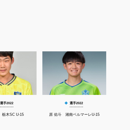
選手2022
選手2022
栃木SC U-15
原 佑斗 湘南ベルマーレU-15
筒井 蓮