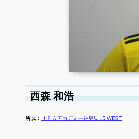
西森 和浩
所属：
ＪＦＡアカデミー福島U-15 WEST