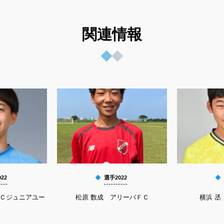
関連情報
22
選手2022
ＦＣジュニアユー
松原 数成 アリーバＦＣ
横浜 丞 