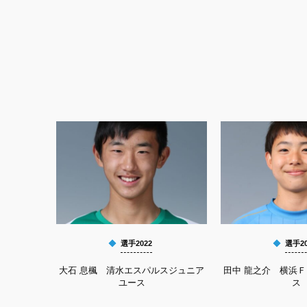
選手2022
選手20
大石 息楓 清水エスパルスジュニア
田中 龍之介 横浜
ユース
ス