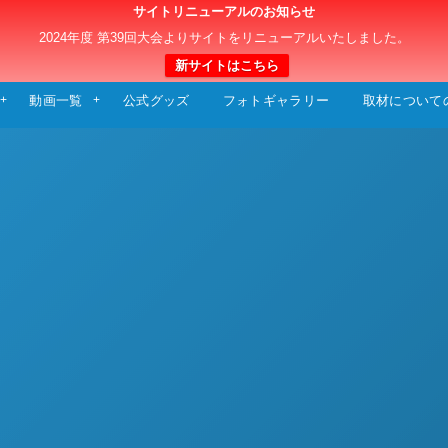
サイトリニューアルのお知らせ
日本クラブユースサッカー選手権（U-15）大
2024年度 第39回大会よりサイトをリニューアルいたしました。
新サイトはこちら
動画一覧
公式グッズ
フォトギャラリー
取材について