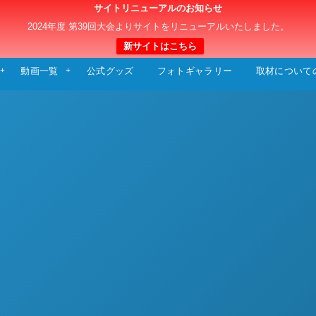
サイトリニューアルのお知らせ
日本クラブユースサッカー選手権（U-15）大
2024年度 第39回大会よりサイトをリニューアルいたしました。
新サイトはこちら
動画一覧
公式グッズ
フォトギャラリー
取材について