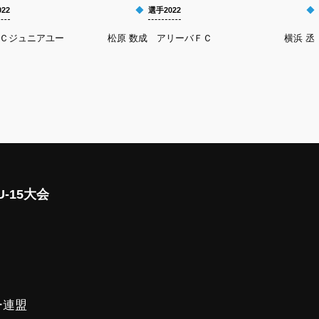
22
選手2022
ＦＣジュニアユー
松原 数成 アリーバＦＣ
横浜 丞 
-15大会
ー連盟