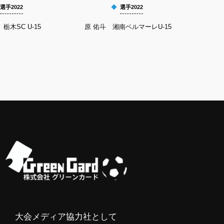
選手2022
選手2022
栃木SC U-15
原 佑斗 湘南ベルマーレU-15
染谷
大会メディア協力社として