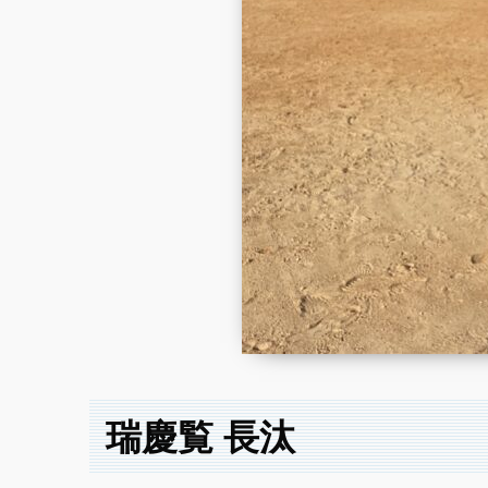
瑞慶覧 長汰