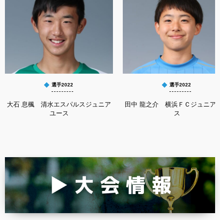
選手2022
選手2022
大石 息楓 清水エスパルスジュニア
田中 龍之介 横浜ＦＣジュニア
ユース
ス