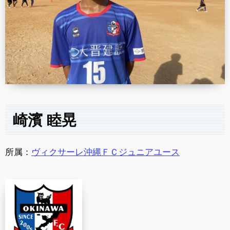
崎濱 睦晃
所属：
ヴィクサーレ沖縄ＦＣジュニアユース