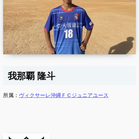
我那覇 隆斗
所属：
ヴィクサーレ沖縄ＦＣジュニアユース