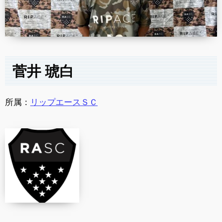
菅井 琥白
所属：
リップエースＳＣ