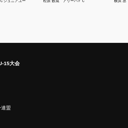
ＦＣジュニアユー
松原 数成 アリーバＦＣ
横浜 丞 
-15大会
ー連盟