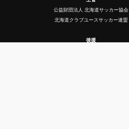
公益財団法人 北海道サッカー協会
北海道クラブユースサッカー連盟
後援
スポーツ庁、帯広市、帯広市教育委
中札内村、中札内村教育委員会、幕
幕別町教育委員会、音更町、音更町教育
公益社団法人日本プロサッカーリーグ、毎
写真協力 ©フォトクリエイト