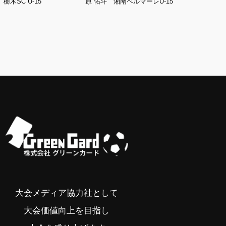
栃木SC U-15
原 佑斗 湘南ベルマーレU-15
染谷
大会メディア協力社として
大会価値向上を目指し