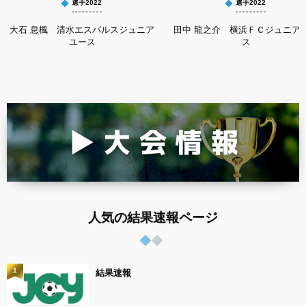
選手2022
選手2022
大石 息楓 清水エスパルスジュニア
田中 龍之介 横浜ＦＣジュニア
ユース
ス
人気の結果速報ページ
1
結果速報