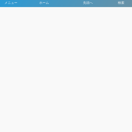
メニュー
ホーム
先頭へ
検索
大会メディア協力社として
大会価値向上を目指し
大会を盛り上げます
大会HP制作・運営
LIVE・ハイライト配信
利用規約
プライバシーポリシー
©
2021 - 2026
日本クラブユースサッカー選手権（U-15）大会