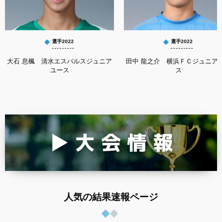
選手2022
選手2022
大石 息楓 清水エスパルスジュニア
田中 龍之介 横浜ＦＣジュニア
ユース
ス
人気の結果速報ページ