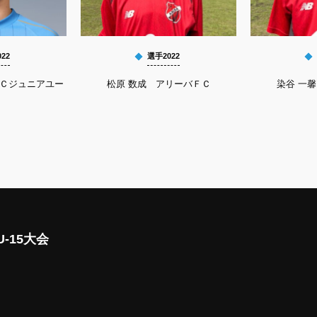
22
選手2022
ＦＣジュニアユー
松原 数成 アリーバＦＣ
染谷 一
-15大会