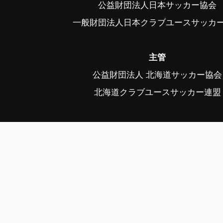
公益財団法人日本サッカー協会
一般財団法人日本クラブユースサッカ
主管
公益財団法人 北海道サッカー協会
北海道クラブユースサッカー連盟
後援
スポーツ庁、帯広市、帯広市教育委
中札内村、中札内村教育委員会、幕
幕別町教育委員会、音更町、音更町教育
公益社団法人日本プロサッカーリーグ、毎