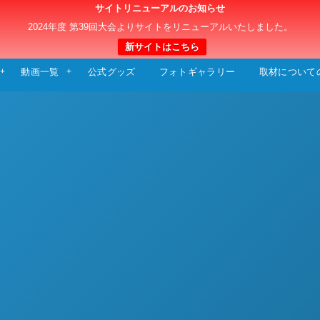
サイトリニューアルのお知らせ
日本クラブユースサッカー選手権（U-15）大
2024年度 第39回大会よりサイトをリニューアルいたしました。
新サイトはこちら
動画一覧
公式グッズ
フォトギャラリー
取材について