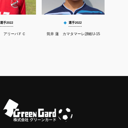
選手2022
選手2022
馨 アリーバＦＣ
筒井 蓮 カマタマーレ讃岐U-15
平良 祐