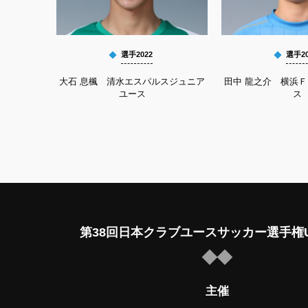
選手2022
選手20
大石 息楓 清水エスパルスジュニア
田中 龍之介 横浜
ユース
ス
第38回日本クラブユースサッカー選手権U
主催