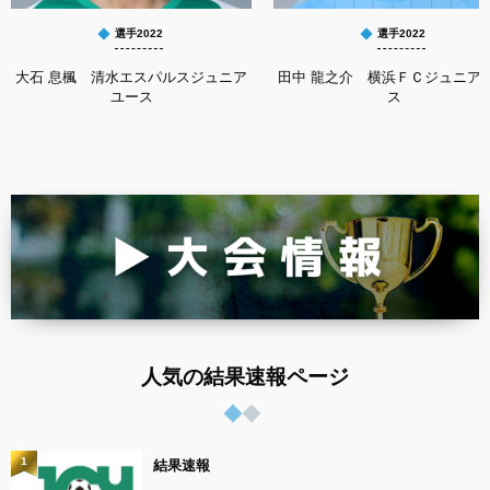
選手2022
選手2022
大石 息楓 清水エスパルスジュニア
田中 龍之介 横浜ＦＣジュニア
ユース
ス
人気の結果速報ページ
1
結果速報