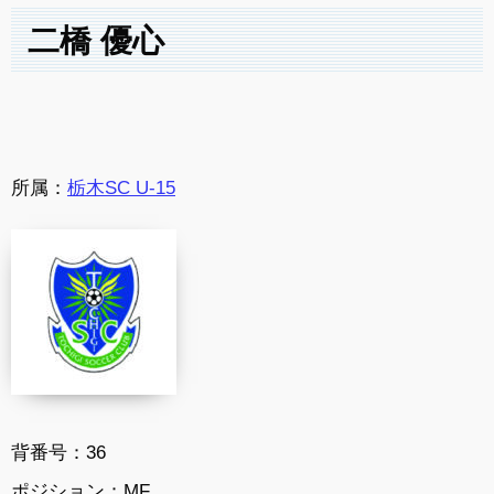
二橋 優心
所属：
栃木SC U-15
背番号：36
ポジション：MF