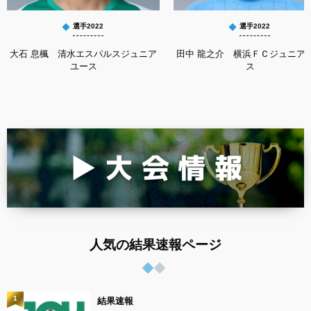
選手2022
選手2022
大石 息楓 清水エスパルスジュニア
田中 龍之介 横浜ＦＣジュニア
ユース
ス
人気の結果速報ページ
1
結果速報