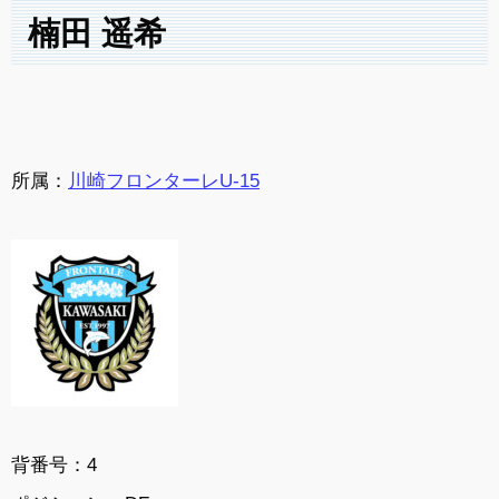
楠田 遥希
所属：
川崎フロンターレU-15
背番号：4