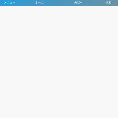
メニュー
ホーム
先頭へ
検索
大会メディア協力社として
大会価値向上を目指し
大会を盛り上げます
大会HP制作・運営
LIVE・ハイライト配信
利用規約
プライバシーポリシー
©
2021 - 2026
日本クラブユースサッカー選手権（U-15）大会