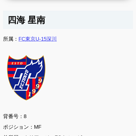
四海 星南
所属：
FC東京U-15深川
背番号：8
ポジション：MF