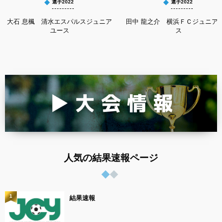
選手2022
選手2022
大石 息楓 清水エスパルスジュニア
田中 龍之介 横浜ＦＣジュニア
ユース
ス
人気の結果速報ページ
1
結果速報