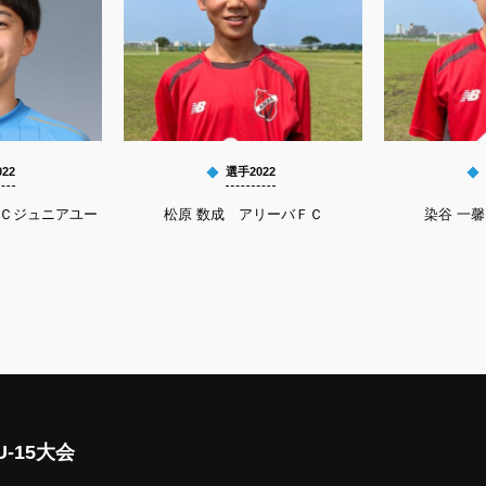
22
選手2022
ＦＣジュニアユー
松原 数成 アリーバＦＣ
染谷 一
-15大会