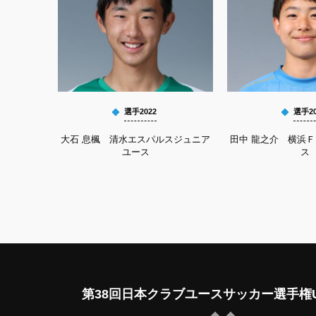
選手2022
選手20
大石 息楓 清水エスパルスジュニア
田中 龍之介 横浜
ユース
ス
第38回日本クラブユースサッカー選手権U