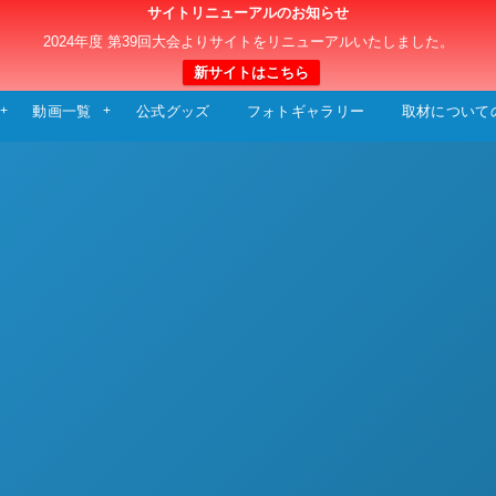
サイトリニューアルのお知らせ
日本クラブユースサッカー選手権（U-15）大
2024年度 第39回大会よりサイトをリニューアルいたしました。
新サイトはこちら
動画一覧
公式グッズ
フォトギャラリー
取材について