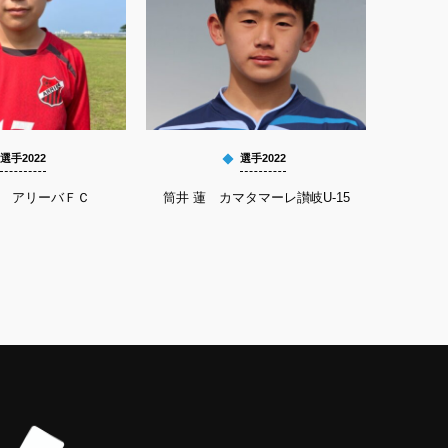
選手2022
選手2022
馨 アリーバＦＣ
筒井 蓮 カマタマーレ讃岐U-15
平良 祐