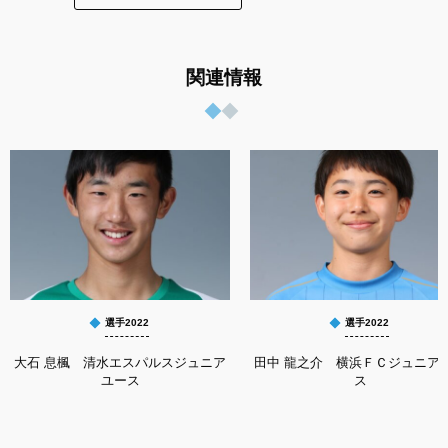
関連情報
選手2022
選手2022
大石 息楓 清水エスパルスジュニア
田中 龍之介 横浜ＦＣジュニア
ユース
ス