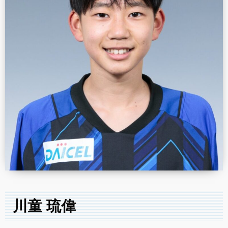
川童 琉偉