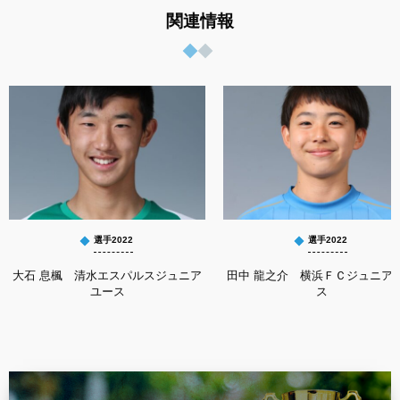
関連情報
選手2022
選手2022
大石 息楓 清水エスパルスジュニア
田中 龍之介 横浜ＦＣジュニア
ユース
ス