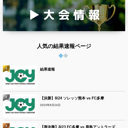
人気の結果速報ページ
1
結果速報
2
【決勝】8/24 ソレッソ熊本 vs FC多摩
2023年8月24日
3
【準決勝】8/23 FC多摩 vs 鹿島アントラーズ