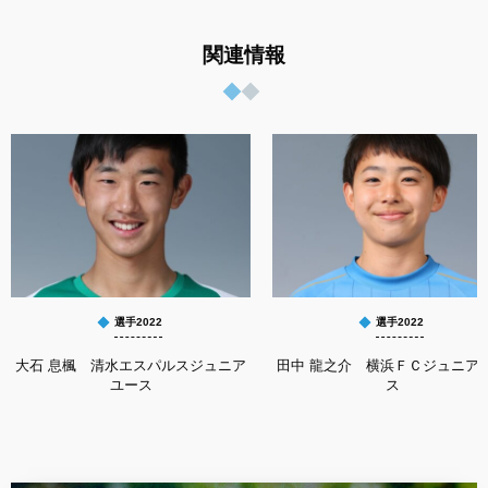
関連情報
選手2022
選手2022
大石 息楓 清水エスパルスジュニア
田中 龍之介 横浜ＦＣジュニア
ユース
ス