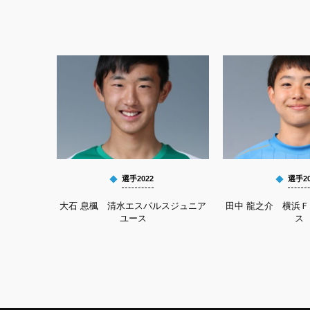
選手2022
選手20
大石 息楓 清水エスパルスジュニア
田中 龍之介 横浜
ユース
ス