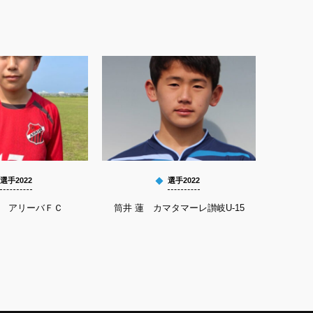
選手2022
選手2022
馨 アリーバＦＣ
筒井 蓮 カマタマーレ讃岐U-15
平良 祐