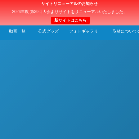
サイトリニューアルのお知らせ
日本クラブユースサッカー選手権（U-15）大
2024年度 第39回大会よりサイトをリニューアルいたしました。
新サイトはこちら
動画一覧
公式グッズ
フォトギャラリー
取材について