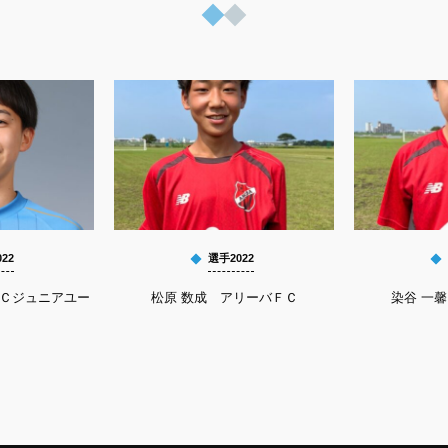
22
選手2022
ＦＣジュニアユー
松原 数成 アリーバＦＣ
染谷 一