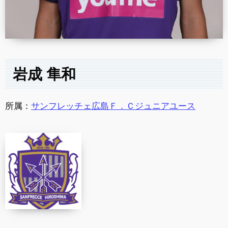
岩成 隼和
所属：
サンフレッチェ広島Ｆ．Ｃジュニアユース