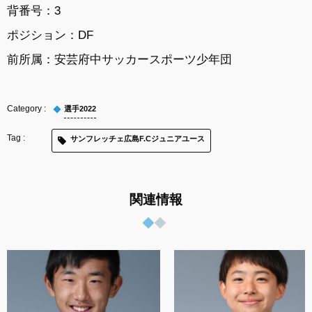
背番号：3
ポジション：DF
前所属：安芸府中サッカースポーツ少年団
選手2022
サンフレッチェ広島F.Cジュニアユース
関連情報