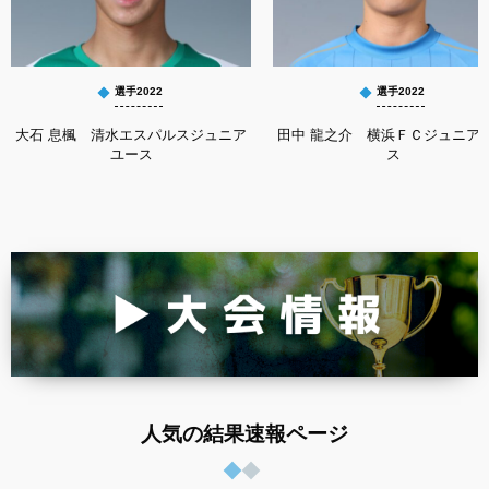
選手2022
選手2022
大石 息楓 清水エスパルスジュニア
田中 龍之介 横浜ＦＣジュニア
ユース
ス
人気の結果速報ページ