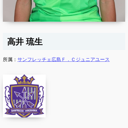
高井 琉生
所属：
サンフレッチェ広島Ｆ．Ｃジュニアユース