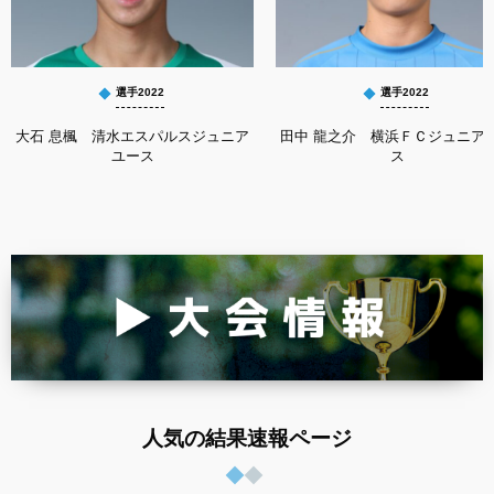
選手2022
選手2022
大石 息楓 清水エスパルスジュニア
田中 龍之介 横浜ＦＣジュニア
ユース
ス
人気の結果速報ページ