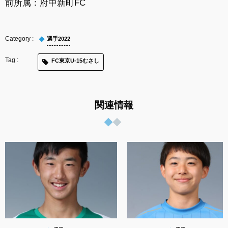
前所属：府中新町FC
選手2022
FC東京U-15むさし
関連情報