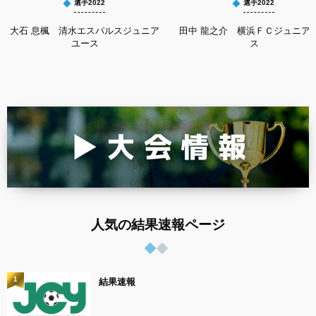
選手2022
選手2022
大石 息楓 清水エスパルスジュニア
田中 龍之介 横浜ＦＣジュニア
ユース
ス
人気の結果速報ページ
1
結果速報