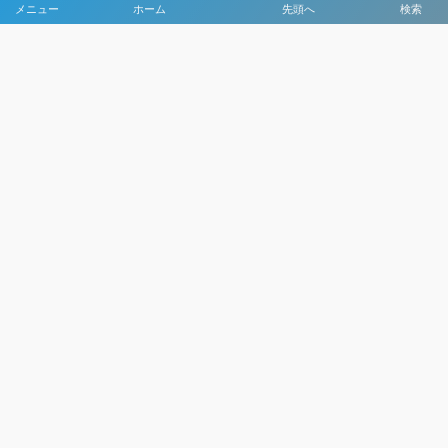
メニュー
ホーム
先頭へ
検索
大会メディア協力社として
大会価値向上を目指し
大会を盛り上げます
大会HP制作・運営
LIVE・ハイライト配信
利用規約
プライバシーポリシー
©
2021 - 2026
日本クラブユースサッカー選手権（U-15）大会