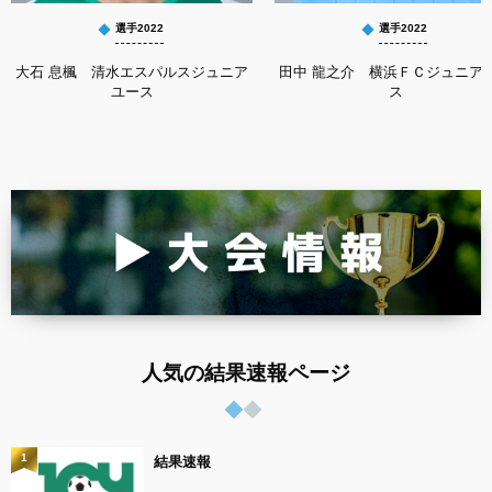
選手2022
選手2022
大石 息楓 清水エスパルスジュニア
田中 龍之介 横浜ＦＣジュニア
ユース
ス
人気の結果速報ページ
1
結果速報