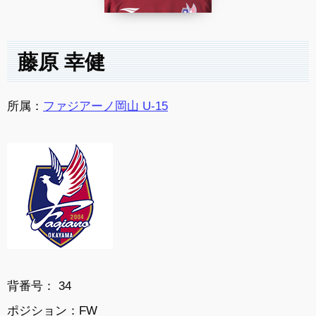
藤原 幸健
所属：
ファジアーノ岡山 U-15
背番号： 34
ポジション：FW