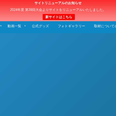
サイトリニューアルのお知らせ
日本クラブユースサッカー選手権（U-15）大
2024年度 第39回大会よりサイトをリニューアルいたしました。
新サイトはこちら
動画一覧
公式グッズ
フォトギャラリー
取材について