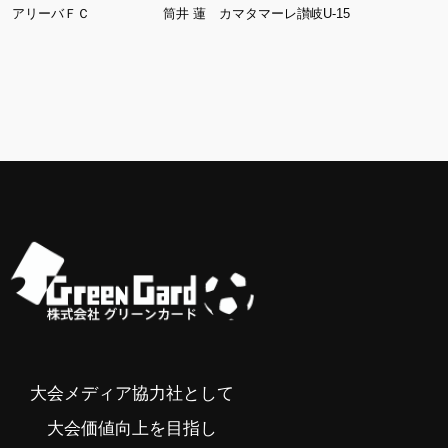
馨 アリーバＦＣ
筒井 蓮 カマタマーレ讃岐U-15
平良 祐
大会メディア協力社として
大会価値向上を目指し