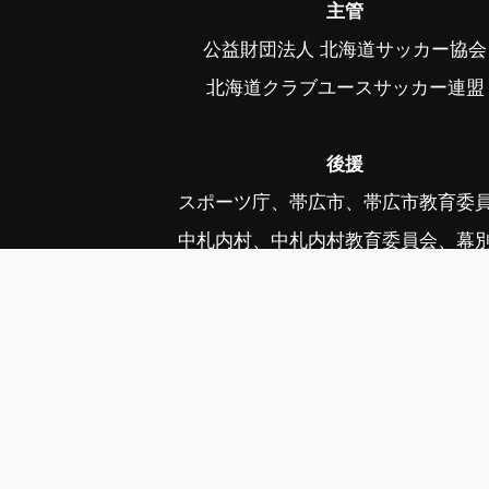
主管
公益財団法人 北海道サッカー協会
北海道クラブユースサッカー連盟
後援
スポーツ庁、帯広市、帯広市教育委
中札内村、中札内村教育委員会、幕
幕別町教育委員会、音更町、音更町教育
公益社団法人日本プロサッカーリーグ、毎
写真協力 ©フォトクリエイト