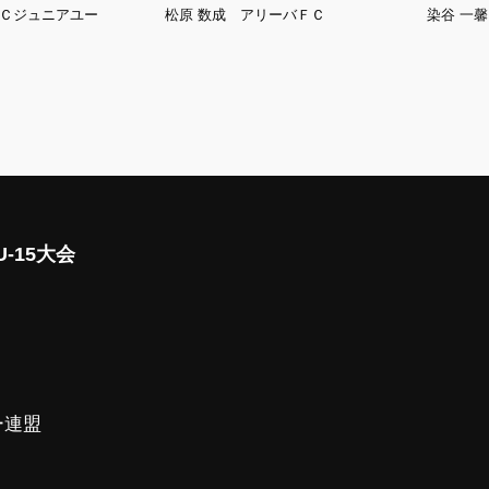
ＦＣジュニアユー
松原 数成 アリーバＦＣ
染谷 一
-15大会
ー連盟