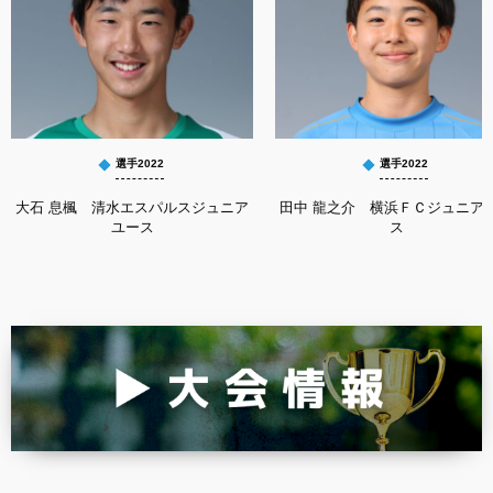
選手2022
選手2022
大石 息楓 清水エスパルスジュニア
田中 龍之介 横浜ＦＣジュニア
ユース
ス