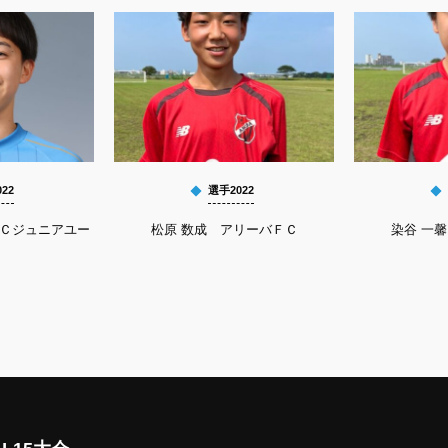
22
選手2022
ＦＣジュニアユー
松原 数成 アリーバＦＣ
染谷 一