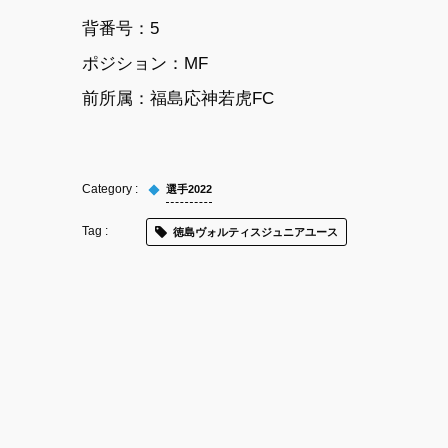
背番号：5
ポジション：MF
前所属：福島応神若虎FC
選手2022
徳島ヴォルティスジュニアユース