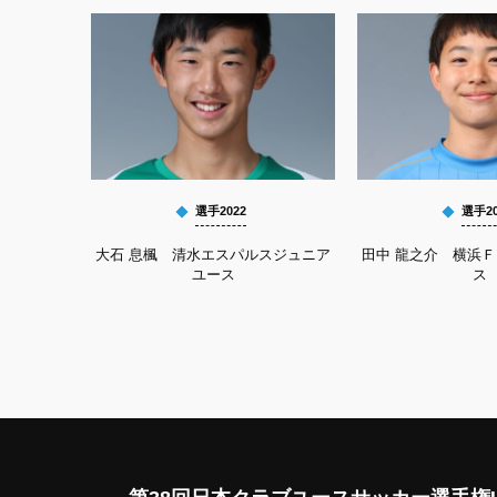
選手2022
選手20
大石 息楓 清水エスパルスジュニア
田中 龍之介 横浜
ユース
ス