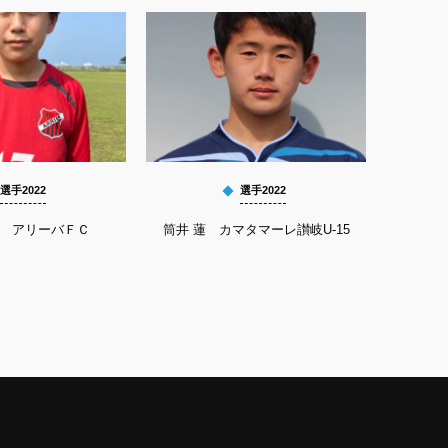
選手2022
選手2022
馨 アリーバＦＣ
筒井 蓮 カマタマーレ讃岐U-15
平良 祐