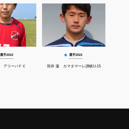
選手2022
選手2022
馨 アリーバＦＣ
筒井 蓮 カマタマーレ讃岐U-15
平良 祐