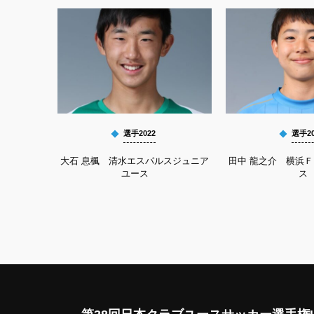
選手2022
選手20
大石 息楓 清水エスパルスジュニア
田中 龍之介 横浜
ユース
ス