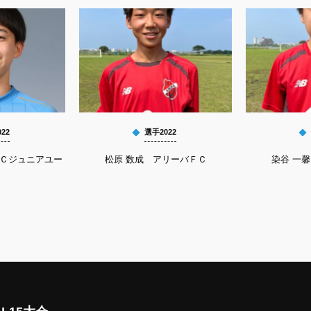
22
選手2022
ＦＣジュニアユー
松原 数成 アリーバＦＣ
染谷 一