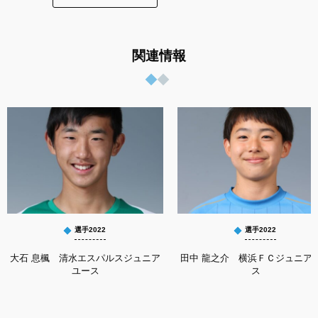
関連情報
選手2022
選手2022
大石 息楓 清水エスパルスジュニア
田中 龍之介 横浜ＦＣジュニア
ユース
ス