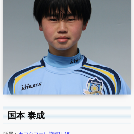
国本 泰成
所属：
カマタマーレ讃岐U-15