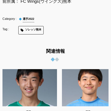
前所属： FC Wings(ウイングス)熊本
選手2022
ソレッソ熊本
関連情報