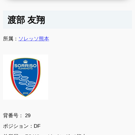
渡部 友翔
所属：
ソレッソ熊本
背番号： 29
ポジション：DF