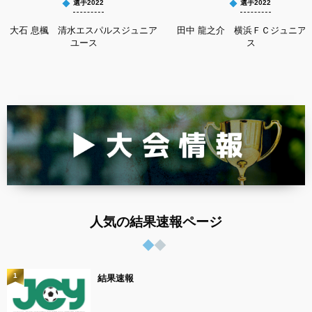
選手2022
選手2022
大石 息楓 清水エスパルスジュニア
田中 龍之介 横浜ＦＣジュニア
ユース
ス
人気の結果速報ページ
1
結果速報