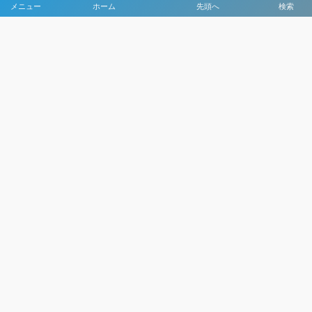
メニュー
ホーム
先頭へ
検索
大会メディア協力社として
大会価値向上を目指し
大会を盛り上げます
大会HP制作・運営
LIVE・ハイライト配信
利用規約
プライバシーポリシー
©
2021 - 2026
日本クラブユースサッカー選手権（U-15）大会