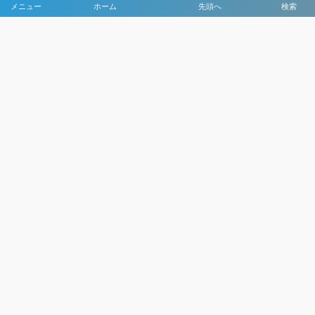
メニュー
ホーム
先頭へ
検索
大会メディア協力社として
大会価値向上を目指し
大会を盛り上げます
大会HP制作・運営
LIVE・ハイライト配信
利用規約
プライバシーポリシー
©
2021 - 2026
日本クラブユースサッカー選手権（U-15）大会