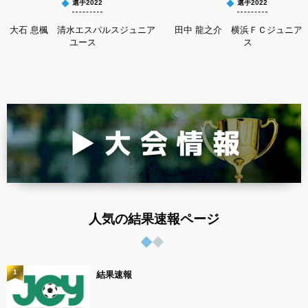
選手2022
選手2022
大石 息楓 清水エスパルスジュニア
田中 龍之介 横浜ＦＣジュニア
ユース
ス
人気の結果速報ページ
1
結果速報