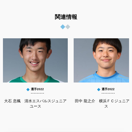
関連情報
選手2022
選手2022
大石 息楓 清水エスパルスジュニア
田中 龍之介 横浜ＦＣジュニア
ユース
ス