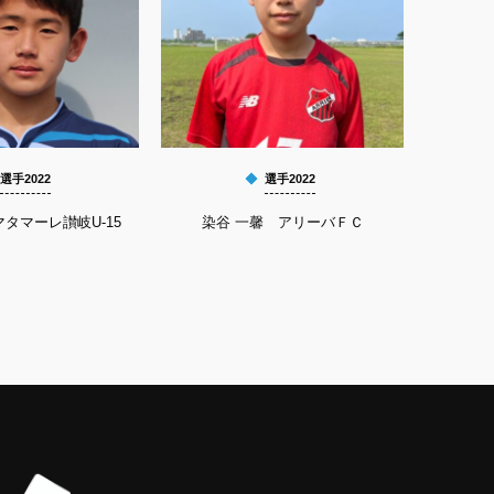
選手2022
選手2022
タマーレ讃岐U-15
染谷 一馨 アリーバＦＣ
平良 祐