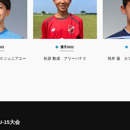
22
選手2022
ＦＣジュニアユー
松原 数成 アリーバＦＣ
筒井 蓮 カマ
-15大会