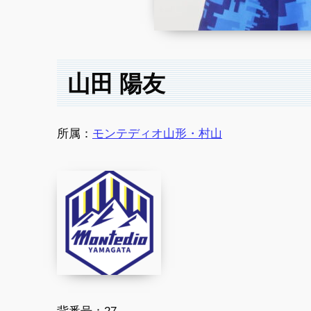
山田 陽友
所属：
モンテディオ山形・村山
背番号：
27