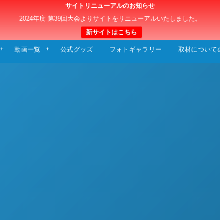
サイトリニューアルのお知らせ
日本クラブユースサッカー選手権（U-15）大
2024年度 第39回大会よりサイトをリニューアルいたしました。
新サイトはこちら
動画一覧
公式グッズ
フォトギャラリー
取材について