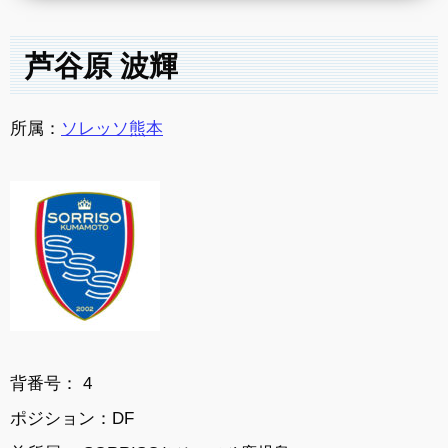
芦谷原 波輝
所属：
ソレッソ熊本
背番号： 4
ポジション：DF