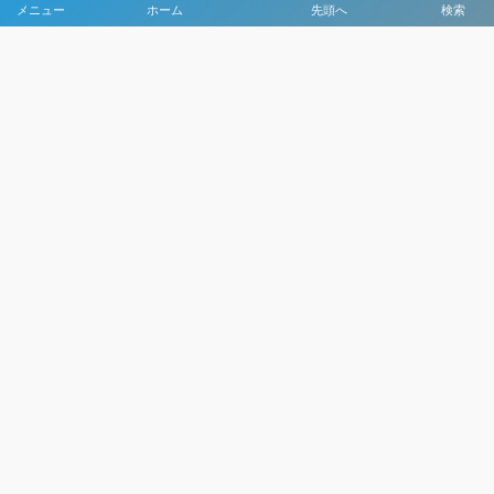
メニュー
ホーム
先頭へ
検索
大会メディア協力社として
大会価値向上を目指し
大会を盛り上げます
大会HP制作・運営
LIVE・ハイライト配信
利用規約
プライバシーポリシー
©
2021 - 2026
日本クラブユースサッカー選手権（U-15）大会