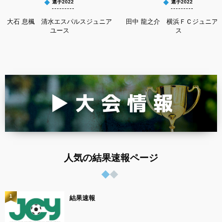
選手2022
選手2022
大石 息楓 清水エスパルスジュニア
田中 龍之介 横浜ＦＣジュニア
ユース
ス
人気の結果速報ページ
1
結果速報