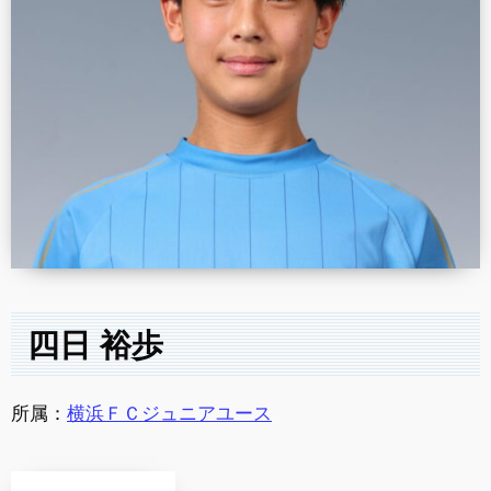
四日 裕歩
所属：
横浜ＦＣジュニアユース