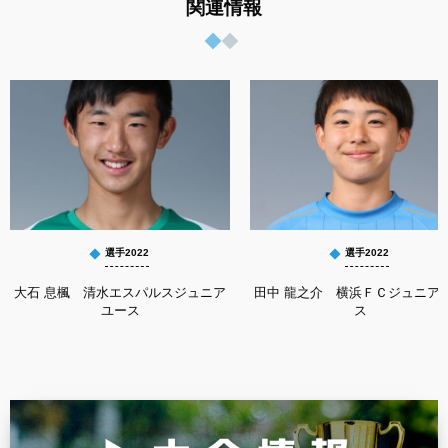
関連情報
選手2022
選手2022
大石 息楓 清水エスパルスジュニア
田中 龍之介 横浜ＦＣジュニア
ユース
ス