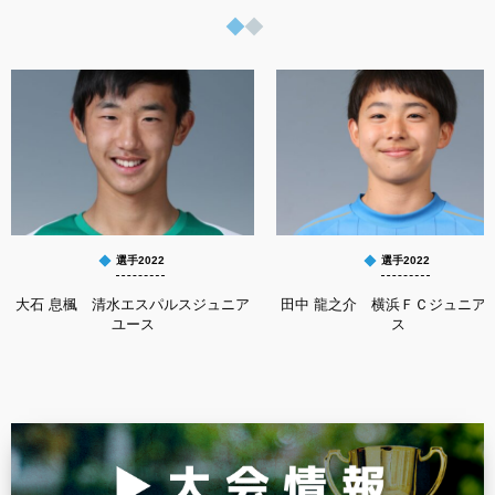
選手2022
選手2022
大石 息楓 清水エスパルスジュニア
田中 龍之介 横浜ＦＣジュニア
ユース
ス