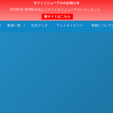
サイトリニューアルのお知らせ
日本クラブユースサッカー選手権（U-15）大
2024年度 第39回大会よりサイトをリニューアルいたしました。
新サイトはこちら
動画一覧
公式グッズ
フォトギャラリー
取材について