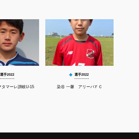
選手2022
選手2022
タマーレ讃岐U-15
染谷 一馨 アリーバＦＣ
平良 祐