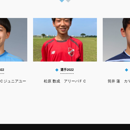
22
選手2022
ＦＣジュニアユー
松原 数成 アリーバＦＣ
筒井 蓮 カマ