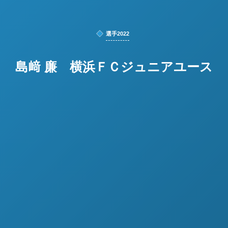
選手2022
島﨑 廉 横浜ＦＣジュニアユース