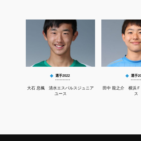
選手2022
選手20
大石 息楓 清水エスパルスジュニア
田中 龍之介 横浜
ユース
ス