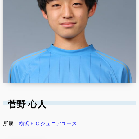
菅野 心人
所属：
横浜ＦＣジュニアユース