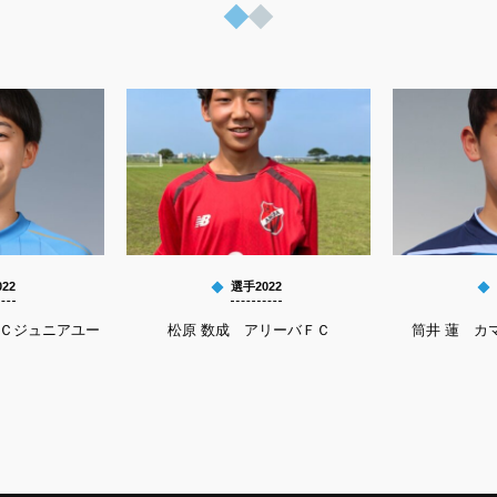
22
選手2022
ＦＣジュニアユー
松原 数成 アリーバＦＣ
筒井 蓮 カマ