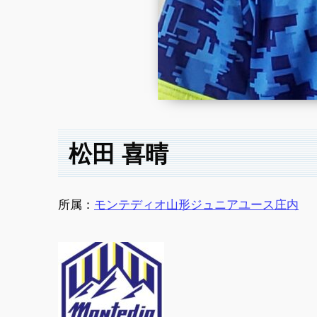
松田 喜晴
所属：
モンテディオ山形ジュニアユース庄内