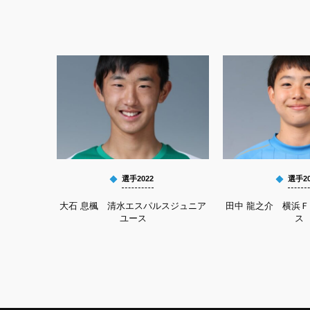
選手2022
選手20
大石 息楓 清水エスパルスジュニア
田中 龍之介 横浜
ユース
ス