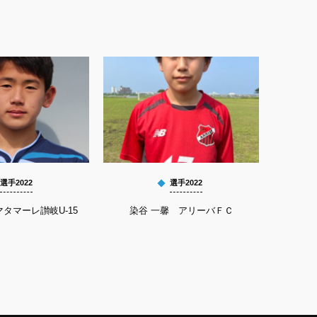
選手2022
選手2022
タマーレ讃岐U-15
染谷 一馨 アリーバＦＣ
平良 祐