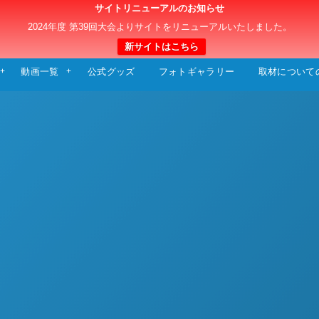
サイトリニューアルのお知らせ
日本クラブユースサッカー選手権（U-15）大
2024年度 第39回大会よりサイトをリニューアルいたしました。
新サイトはこちら
動画一覧
公式グッズ
フォトギャラリー
取材について