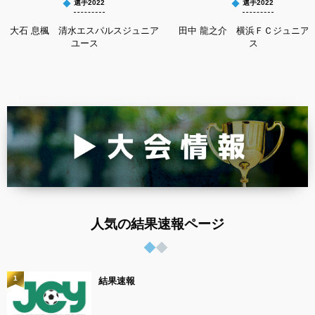
選手2022
選手2022
大石 息楓 清水エスパルスジュニア
田中 龍之介 横浜ＦＣジュニア
ユース
ス
人気の結果速報ページ
1
結果速報