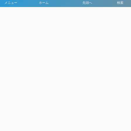
メニュー
ホーム
先頭へ
検索
大会メディア協力社として
大会価値向上を目指し
大会を盛り上げます
大会HP制作・運営
LIVE・ハイライト配信
利用規約
プライバシーポリシー
©
2021 - 2026
日本クラブユースサッカー選手権（U-15）大会