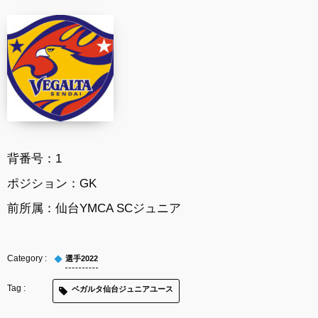
背番号：
1
ポジション：
GK
前所属：
仙台YMCA SCジュニア
選手2022
ベガルタ仙台ジュニアユース