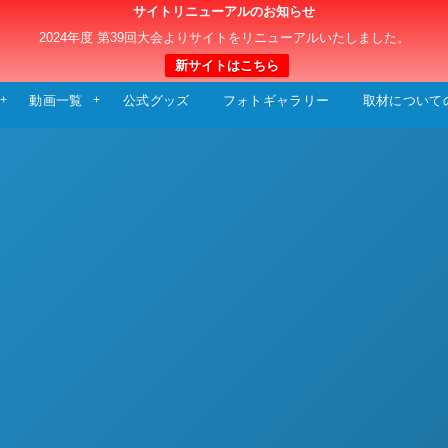
サイトリニューアルのお知らせ
日本クラブユースサッカー選手権（U-15）大
2024年度 第39回大会よりサイトをリニューアルいたしました。
新サイトはこちら
動画一覧
公式グッズ
フォトギャラリー
取材について