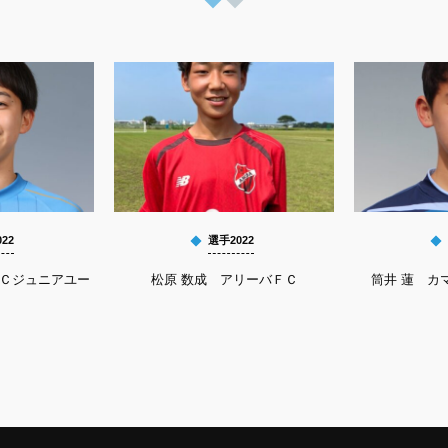
22
選手2022
ＦＣジュニアユー
松原 数成 アリーバＦＣ
筒井 蓮 カマ