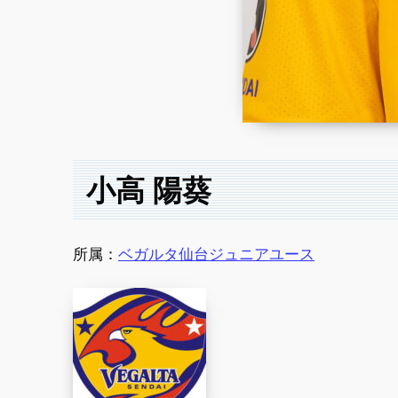
小高 陽葵
所属：
ベガルタ仙台ジュニアユース