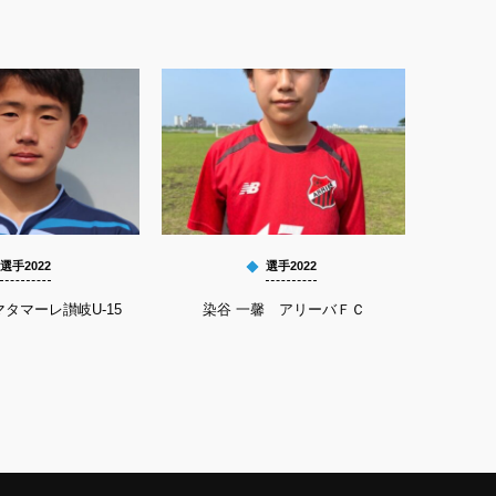
選手2022
選手2022
タマーレ讃岐U-15
染谷 一馨 アリーバＦＣ
平良 祐