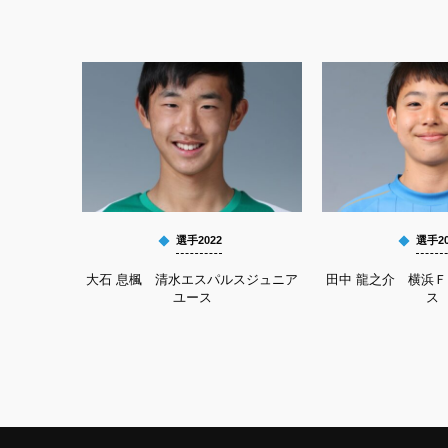
選手2022
選手20
大石 息楓 清水エスパルスジュニア
田中 龍之介 横浜
ユース
ス