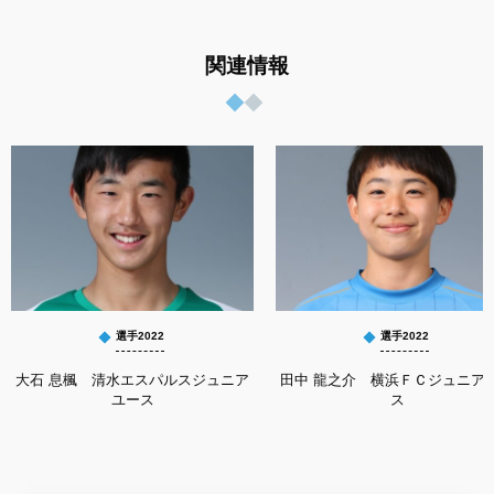
関連情報
選手2022
選手2022
大石 息楓 清水エスパルスジュニア
田中 龍之介 横浜ＦＣジュニア
ユース
ス