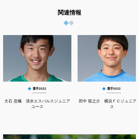
関連情報
選手2022
選手2022
大石 息楓 清水エスパルスジュニア
田中 龍之介 横浜ＦＣジュニア
ユース
ス