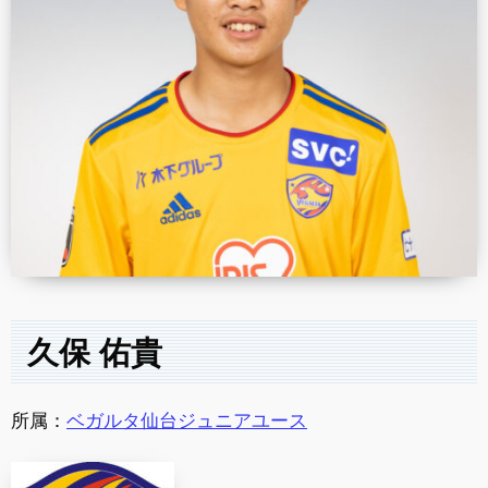
久保 佑貴
所属：
ベガルタ仙台ジュニアユース