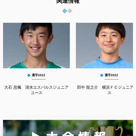
関連情報
選手2022
選手2022
大石 息楓 清水エスパルスジュニア
田中 龍之介 横浜ＦＣジュニア
ユース
ス