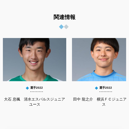
関連情報
選手2022
選手2022
大石 息楓 清水エスパルスジュニア
田中 龍之介 横浜ＦＣジュニア
ユース
ス